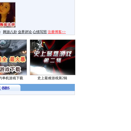
：
网游八卦
业界评论
心情写照
注册博客>>
的单机游戏下载
史上最难游戏第2辑
·BBS