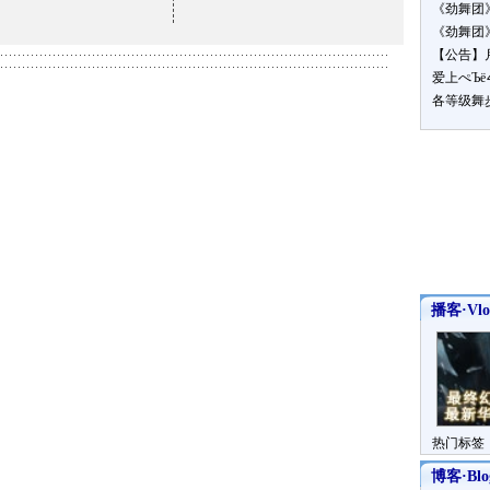
《劲舞团
《劲舞团
【公告】
爱上ぺЪ
各等级舞
播客·Vlo
热门标签
博客·Blo