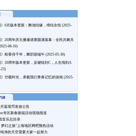
章
团》6月版本更新：舞池结缘，缔结永恒
(2025-
团》20周年庆主播邀请赛圆满落幕：全民共舞共
2025-06-10)
团》粽香传千年，舞韵迎端午
(2025-05-30)
》20周年版本更新，反键练到C，人生闯到A
-23)
团》廿载时光，承载我们青春记忆的游戏
(2025-
10
9月返现币发放公告
omo专区新春接福活动现场报道
戏音乐总目录
星 梦幻之旅”上海地区网吧预热活动
片纯净的天空需要大家一起努力