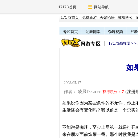
17173首页
网站导航
17173首页
-
免费新游
-
火爆论坛
-
游戏博客
-
专区首页
劲舞翻唱
劲舞视频
经验
17173劲舞团
>
>
如
2008-05-17
作者： 凌晨Decadent
(
注册
获得积分：
Z
如果说你因为某些条件的不允许，你上不
生活还会有变化吗？我以前是一个忠实
不能说是痴迷，至少上网第一就是打开A
来在朋友面前炫耀一番。那个时候我是