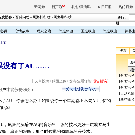
新网游
新页游
礼包/激活码
今日开服
热门页游
游戏播客
-
百科问答
-
网游排行榜
-
网游期待榜
|
通行证
册
心得
心情故事
玩家交流
韩服体验
国服歌曲
韩服歌曲
舞林
魔兽
 正文
搜索
天堂
果没有了AU……
王权与
[
有奖活动
【
文章投稿
/
截图上传
/
发表/查看评论
报告错误
】
[
有奖活动
[
有奖活动
用户
才能获得积分)
[
天龙八部
[
新游账号
了AU，你会怎么办？如果说你一个星期都上不去AU，你的
的玩家
U，疯狂的沉醉在AU的音乐里，练的技术更好一层就立马出
农民，真正的农民，那个时候觉的劲舞玩的是技术。