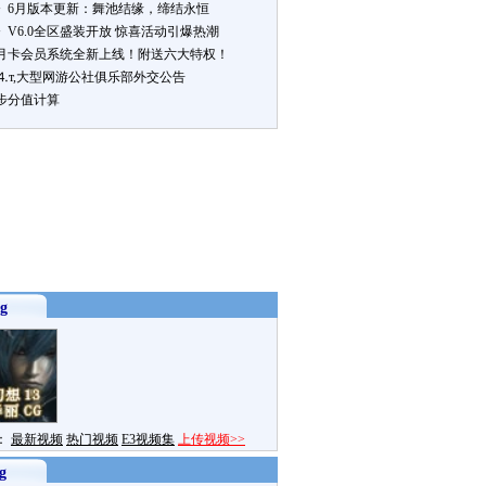
》6月版本更新：舞池结缘，缔结永恒
》V6.0全区盛装开放 惊喜活动引爆热潮
月卡会员系统全新上线！附送六大特权！
ё⒋т,大型网游公社俱乐部外交公告
步分值计算
g
：
最新视频
热门视频
E3视频集
上传视频>>
g