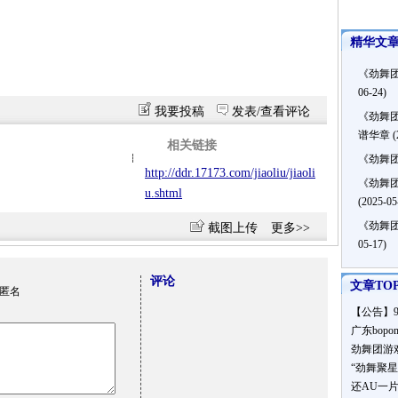
精华文
《劲舞
06-24)
我要投稿
发表/查看评论
《劲舞
谱华章
(
相关链接
《劲舞
http://ddr.17173.com/jiaoliu/jiaoli
《劲舞团
u.shtml
(2025-05
《劲舞
截图上传
更多>>
05-17)
评论
文章TOP
匿名
【公告】
广东bop
劲舞团游
“劲舞聚
还AU一