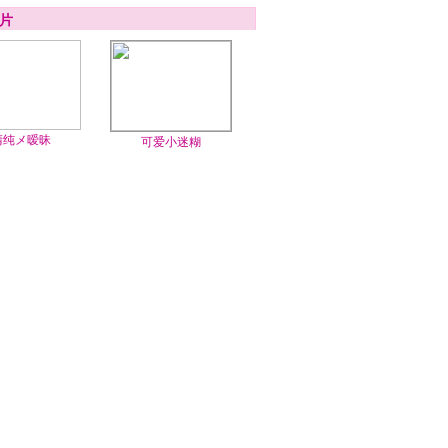
片
清纯メ暧昧
可爱小迷糊