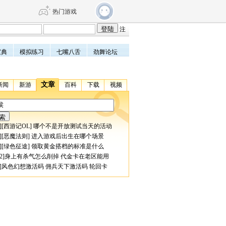
热门游戏
注
宝典
模拟练习
七嘴八舌
劲舞论坛
DNF
传奇4
文章
新闻
新游
百科
下载
视频
剑网3旗舰版
新天龙八部
自由
诛仙世界
仙剑世界
][
西游记OL
]
哪个不是开放测试当天的活动
][
恶魔法则
]
进入游戏后出生在哪个场景
][
绿色征途
]
领取黄金搭档的标准是什么
2
]
身上有杀气怎么削掉
代金卡在老区能用
]
风色幻想激活码
佣兵天下激活码
轮回卡