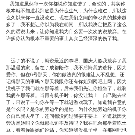
我知道虽然每一次你都说你知道错了，会改的，其实你
根本就不知道我到底是为什么生气，为什么难过，所以这
么久以来你一直没改过。现在我们之间的争吵真的越来越
多了，我不想让你以为我在胡闹，所以我决定把忍了这么
久的话说出来，让你知道我为什么要一次次的说放弃。在
许多你认为根本不重要的事上其实已经深深的伤了我。
远了的不说了，就说最近的事吧。国庆大假我放弃了我
那温暖的家，留在了成都陪你，我不后悔我的选择，因为
爱你。但在6号那天，你的做法真的很难让人不乱想。还
记得那天的事吗？那天我跟你还有你姐到网吧上网，因为
没机子了我们就在那等着，后来我们先让你姐坐了，就剩
我俩在那等着。当再有机子时，你没让我上，自己跑去坐
了，只说了一句你在等一下就进游戏玩了。知道我在意的
是什么吗？是你的旁边坐的是她，为什么她旁边的机子你
会自己就去坐了，连问都没问过我要不要上，难道就因为
旁边是她吗？你就那么迫不及待吗？我在吧台那坐着吃土
豆，看着你跟她们说话，你知道我没机子坐，在那网吧也