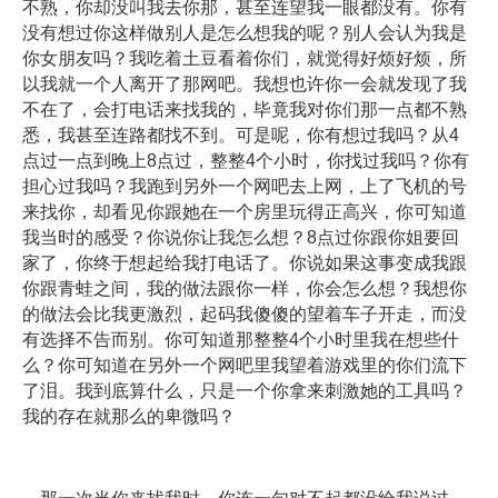
不熟，你却没叫我去你那，甚至连望我一眼都没有。你有
没有想过你这样做别人是怎么想我的呢？别人会认为我是
你女朋友吗？我吃着土豆看着你们，就觉得好烦好烦，所
以我就一个人离开了那网吧。我想也许你一会就发现了我
不在了，会打电话来找我的，毕竟我对你们那一点都不熟
悉，我甚至连路都找不到。可是呢，你有想过我吗？从4
点过一点到晚上8点过，整整4个小时，你找过我吗？你有
担心过我吗？我跑到另外一个网吧去上网，上了飞机的号
来找你，却看见你跟她在一个房里玩得正高兴，你可知道
我当时的感受？你说你让我怎么想？8点过你跟你姐要回
家了，你终于想起给我打电话了。你说如果这事变成我跟
你跟青蛙之间，我的做法跟你一样，你会怎么想？我想你
的做法会比我更激烈，起码我傻傻的望着车子开走，而没
有选择不告而别。你可知道那整整4个小时里我在想些什
么？你可知道在另外一个网吧里我望着游戏里的你们流下
了泪。我到底算什么，只是一个你拿来刺激她的工具吗？
我的存在就那么的卑微吗？