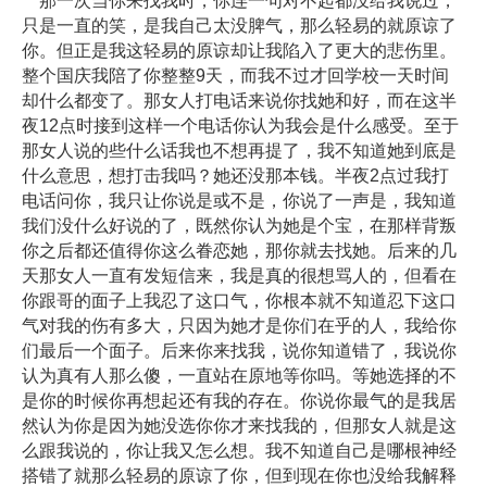
那一次当你来找我时，你连一句对不起都没给我说过，
只是一直的笑，是我自己太没脾气，那么轻易的就原谅了
你。但正是我这轻易的原谅却让我陷入了更大的悲伤里。
整个国庆我陪了你整整9天，而我不过才回学校一天时间
却什么都变了。那女人打电话来说你找她和好，而在这半
夜12点时接到这样一个电话你认为我会是什么感受。至于
那女人说的些什么话我也不想再提了，我不知道她到底是
什么意思，想打击我吗？她还没那本钱。半夜2点过我打
电话问你，我只让你说是或不是，你说了一声是，我知道
我们没什么好说的了，既然你认为她是个宝，在那样背叛
你之后都还值得你这么眷恋她，那你就去找她。后来的几
天那女人一直有发短信来，我是真的很想骂人的，但看在
你跟哥的面子上我忍了这口气，你根本就不知道忍下这口
气对我的伤有多大，只因为她才是你们在乎的人，我给你
们最后一个面子。后来你来找我，说你知道错了，我说你
认为真有人那么傻，一直站在原地等你吗。等她选择的不
是你的时候你再想起还有我的存在。你说你最气的是我居
然认为你是因为她没选你你才来找我的，但那女人就是这
么跟我说的，你让我又怎么想。我不知道自己是哪根神经
搭错了就那么轻易的原谅了你，但到现在你也没给我解释