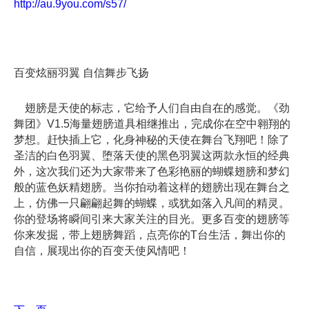
http://au.9you.com/s57/
百变炫丽羽翼 自信舞步飞扬
翅膀是天使的标志，它给予人们自由自在的感觉。《劲
舞团》V1.5海量翅膀道具相继推出，完成你在空中翱翔的
梦想。赶快插上它，化身神秘的天使在舞台飞翔吧！除了
圣洁的白色羽翼、堕落天使的黑色羽翼这两款永恒的经典
外，这次我们还为大家带来了色彩艳丽的蝴蝶翅膀和梦幻
般的蓝色妖精翅膀。当你拍动着这样的翅膀出现在舞台之
上，仿佛一只翩翩起舞的蝴蝶，或犹如落入凡间的精灵。
你的登场将瞬间引来大家关注的目光。更多百变的翅膀等
你来发掘，带上翅膀舞蹈，点亮你的T台生活，舞出你的
自信，展现出你的百变天使风情吧！