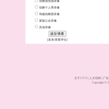
劲舞团情感录像
劲舞个人秀录像
韩服劲舞团录像
家族公会录像
其他录像
[
发表/查看评论
]
关于17173
|
人才招聘
|
广告
Copyright © 20