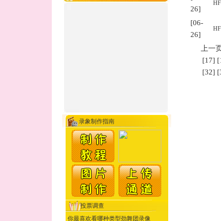
HF
26]
[06-
HF
26]
上一
[
17
] [
[
32
] [
录象制作指南
投票调查
你最喜欢看哪种类型劲舞团录像