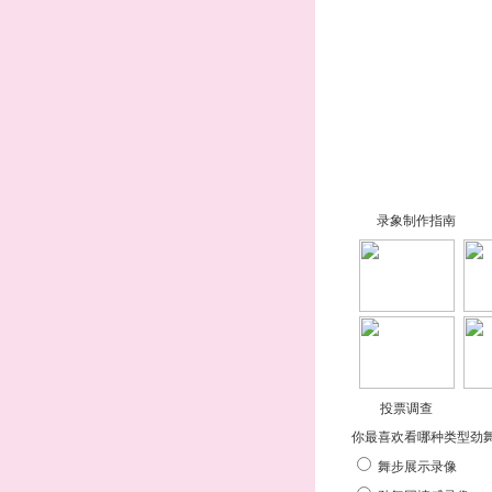
录象制作指南
投票调查
你最喜欢看哪种类型劲
舞步展示录像