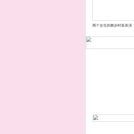
两个女生的舞步时装表演