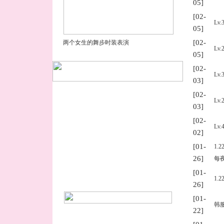
05]
[02-
Lv
05]
[02-
两个女生的舞步时装表演
Lv.
05]
[02-
Lv
03]
[02-
Lv.
03]
[02-
Lv.
02]
[01-
1.
26]
每夜
[01-
1.
26]
[01-
韩
22]